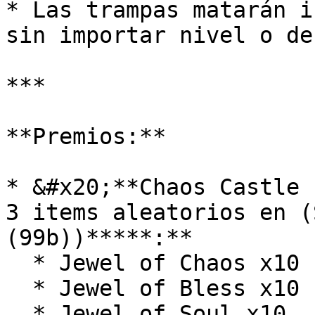
* Las trampas matarán i
sin importar nivel o de
***

**Premios:**

* &#x20;**Chaos Castle 
3 items aleatorios en (
(99b))*****:**

  * Jewel of Chaos x10

  * Jewel of Bless x10

  * Jewel of Soul x10
