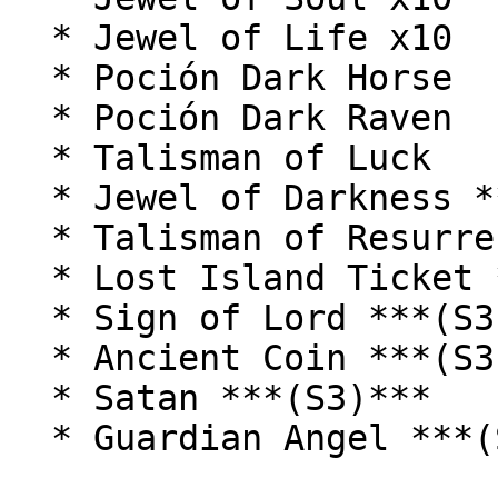
  * Jewel of Life x10

  * Poción Dark Horse

  * Poción Dark Raven

  * Talisman of Luck

  * Jewel of Darkness ***(S3)***

  * Talisman of Resurrection ***(S3)***

  * Lost Island Ticket ***(S3)***

  * Sign of Lord ***(S3)***

  * Ancient Coin ***(S3)***

  * Satan ***(S3)***

  * Guardian Angel ***(S3)***
