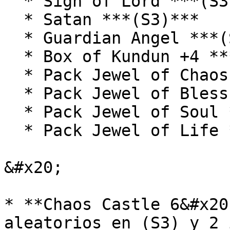
  * Sign of Lord ***(S3)***

  * Satan ***(S3)***

  * Guardian Angel ***(S3)***

  * Box of Kundun +4 ***(99b)***

  * Pack Jewel of Chaos ***(99b)***

  * Pack Jewel of Bless ***(99b)***

  * Pack Jewel of Soul ***(99b)***

  * Pack Jewel of Life ***(99b)***

&#x20;

* **Chaos Castle 6&#x20
aleatorios en (S3) y 2 